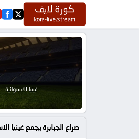
كورة لايف
ook
twitter
kora-live.stream
غينيا الاستوائية
صراع الجبابرة يجمع غينيا ا