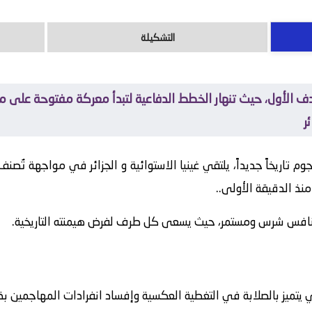
التشكيلة
دف الأول، حيث تنهار الخطط الدفاعية لتبدأ معركة مفتوحة على مص
ر
م تاريخاً جديداً، يلتقي
غينيا الاستوائية
و
الجزائر
في مواجهة تُصنف 
 منذ الدقيقة الأولى..
نافس شرس ومستمر، حيث يسعى كل طرف لفرض هيمنته التاريخية.
 يتميز بالصلابة في التغطية العكسية وإفساد انفرادات المهاجمين ب