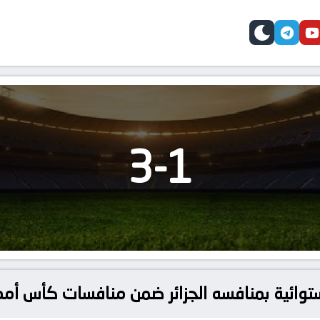
telegram
skin
youtube
faceb
3
-
1
لاستوائية بمنافسه الجزائر ضمن منافسات كأس أمم