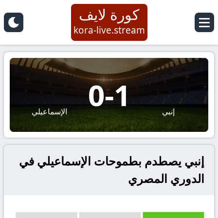
كورة لايف
kora-live.stream
0
-
1
إنبي
الإسماعيلي
إنبي يصطدم بطموحات الإسماعيلي في
الدوري المصري