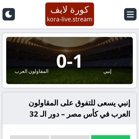
كورة لايف
kora-live.stream
0
-
1
إنبي
المقاولون العرب
إنبي يسعى للتفوق على المقاولون
العرب في كأس مصر – دور الـ 32