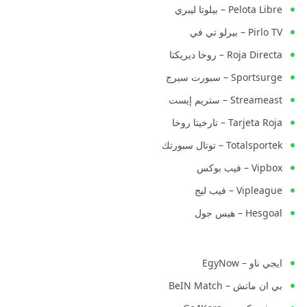
Pelota Libre – بيلوتا ليبري
Pirlo TV – بيرلو تي في
Roja Directa – روخا ديريكتا
Sportsurge – سبورت سيرج
Streameast – ستريم إيست
Tarjeta Roja – تارخيتا روخا
Totalsportek – توتال سبورتك
Vipbox – فيب بوكس
Vipleague – فيب ليج
Hesgoal – هيس جول
ايجي ناو – EgyNow
بي ان ماتش – BeIN Match