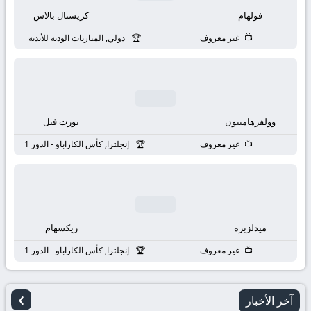
بث
فولهام
كريستال بالاس
مباشر
غير معروف
دولي, المباريات الودية للأندية
جوال
kora
وولفرهامبتون
بورت فيل
live
غير معروف
إنجلترا, كأس الكاراباو - الدور 1
ميدلزبره
ريكسهام
غير معروف
إنجلترا, كأس الكاراباو - الدور 1
›
آخر الأخبار