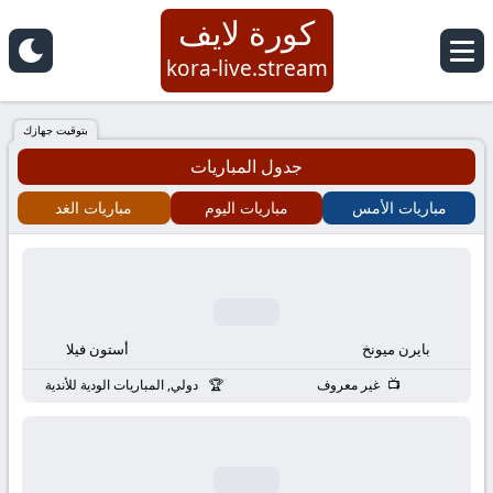
كورة لايف
كورة
kora-live.stream
لايف
بتوقيت جهازك
جدول المباريات
|
مباريات الأمس
مباريات اليوم
مباريات الغد
koora
live
|
بايرن ميونخ
أستون فيلا
مباريات
غير معروف
دولي, المباريات الودية للأندية
اليوم