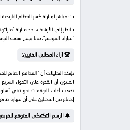
ي يعيد للأذهان أقوى مواجهات الفريقين.
ي النتيجة أكثر من مرة، في لقاء وُصف بـ
سقف التوقعات لقمة الليلة مرتفعاً جداً.
🏆 آراء المحللين الفنيين:
هة الليلة. وفي منعطف آخر للمواجهة،
لخطف هدف الفوز. علاوة على ذلك، ثمة
ستكون الفارق في خلخلة العمق الدفاعي.
 الرسم التكتيكي المتوقع للفريقين