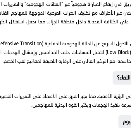
يق في إيقاع المباراة هجومياً عبر “المثلثات الهجومية” والتمريرات
ذكي عبر الأطراف مع تكثيف الكرات العرضية الموجهة للمهاجم القناص
 على الكثافة العددية داخل منطقة الجزاء. مما يجعل استغلال الكرا
آخر للمواجهة، ينتهج الفريق استراتيجية (Low Block) لتقليل المساحات خلف المدافعي
حاسمة، مع التركيز العالي على الرقابة اللصيقة لمفاتيح لعب الخصم.
للقاء؟
ى الرؤية الأفقية، مما يجبر الفرق على الاعتماد على التمريرات القصي
 سرعة تنفيذ الهجمات ويختبر القوة البدنية للمهاجمين.
يوم