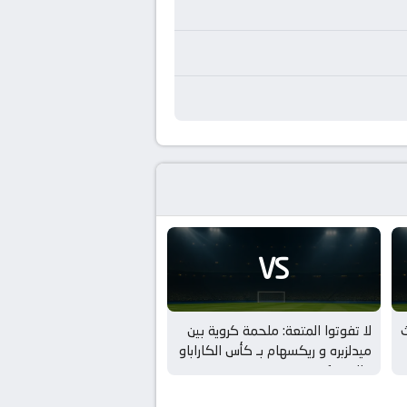
VS
ث
لا تفوتوا المتعة: ملحمة كروية بين
ميدلزبره و ريكسهام بـ كأس الكاراباو
– الدور 1