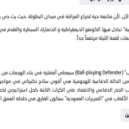
ة الآن. لأن متابعة حية لصراع العراقة في ميدان البطولة. حيث بث ح
ونية” تبادل فيها الكونغو الديمقراطية و الدنمارك السيطرة والتقدم ف
“مباراة الموسم”، مما يجعل 
سيعطي أفضلية في بناء الهجمات من المناطق الخلفية. وفي ذات الصدد، يرى
يع من الحالة الدفاعية للهجومية هي أقوى سلاح تكتيكي في مواج
 الحذر الدفاعي والاعتماد على الكرات الثابتة كحل استراتيجي 
ين المحللين على أن مهارة صانع الألعاب في “التمريرات العمودية” 
