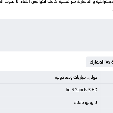
يمقراطية و الدنمارك مع تغطية كاملة لكواليس اللقاء. لا تفوت الم
رك
دولي, مباريات ودية دولية
beIN Sports 3 HD
3 يونيو 2026