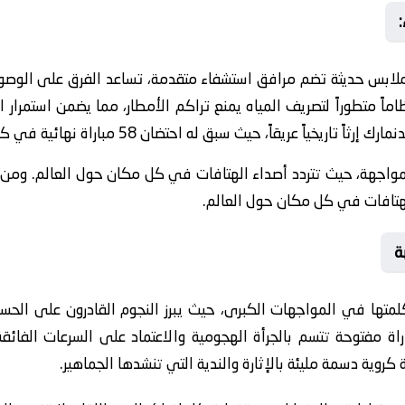
ف ملابس حديثة تضم مرافق استشفاء متقدمة، تساعد الفرق على الوص
اماً متطوراً لتصريف المياه يمنع تراكم الأمطار، مما يضمن استمرا
الظروف الجوية. ومن ثم يحمل ملعب الدنمارك إرثاً تاريخياً عريقاً، حيث سبق
ً للمواجهة، حيث تتردد أصداء الهتافات في كل مكان حول العالم. ومن ز
استثنائياً للمواجهة، حيث تتردد 

لمتها في المواجهات الكبرى، حيث يبرز النجوم القادرون على الح
 مباراة مفتوحة تتسم بالجرأة الهجومية والاعتماد على السرعات الفا
التحليل الفني قبل انطلاق المباراة بوجبة كروية دسمة مليئة