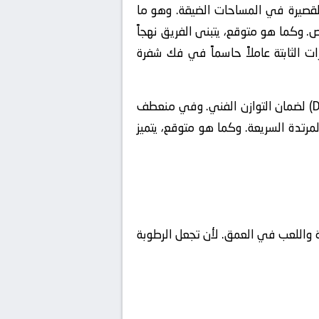
 القصيرة في المساحات الضيقة. وهو ما
. وكما هو متوقع، يتبنى الفريق نهجاً
ت الثابتة عاملاً حاسماً في فك شفرة
تعتمد المنظومة على التحول السريع من الحالة الهجومية للدفاعية (Defensive Transition) لضمان التوازن الفني. وفي منعطف
ن وإفشال الهجمات المرتدة السريعة. وكما هو متوقع، يتميز
رة واللعب في العمق. لأن تجعل الرطوبة