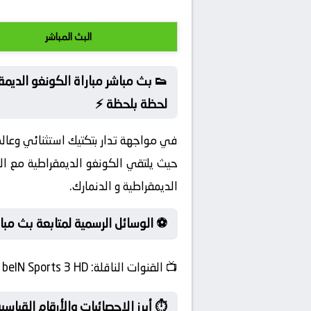
البث المباشر
👟 بث مباشر مباراة الكونغو الديمقر
لحظة بلحظة ⚡
في مواجهة تدار بتكتيك استثنائي وعالمي
حيث يلتقي الكونغو الديمقراطية مع الد
الديمقراطية و الدنمارك.
⚽ الوسائل الرسمية لمتابعة بث مبار
📺
القنوات الناقلة:
beIN Sports 3 HD
⏱️ أبرز الإحصائيات والأرقام القياس