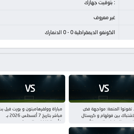
: بتوقيت جهازك
غير معروف
الكونغو الديمقراطية 0 - 0 الدنمارك
VS
VS
 تفوتوا المتعة: مواجهة فض
مباراة وولفرهامبتون و بورت فيل ب
اشتباك بين فولهام و كريستال
مباشر بتاريخ 7 أغسطس 2026 بـ
لاس بـ المباريات الودية للأندية
كأس الكاراباو – الدور 1