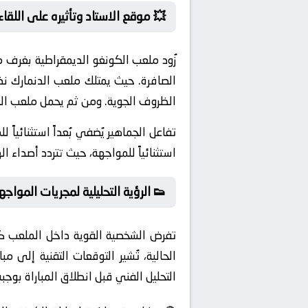
💥 موقع الاستاد وتأثيره على اللقاء:
ول لأقصى درجات الجاهزية قبل انطلاق
ر اللعب بأعلى جودة تكتيكية مهما كانت
 له احتضان 58 مباراة نهائية في كبرى البطولات القارية والعالمية.
اوية فنية، تفاعل الجماهير يُضفي بُعداً
أصداء الهتافات في كل مكان حول العالم.
 الرؤية التحليلية لمجريات المواجهة
سم تحت الضغط. وبالنظر إلى المعطيات
ئقة في الأجنحة. وكما هو متوقع، يُبشر
 بالإثارة والندية التي تنشدها الجماهير.