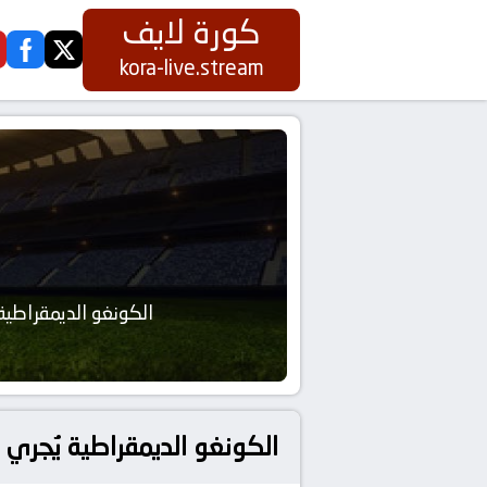
كورة لايف
ook
twitter
kora-live.stream
الكونغو الديمقراطية
الكونغو الديمقراطية يُجري 