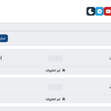
telegram
skin
youtube
faceb
مبار
إن
غير معروف
غير معروف