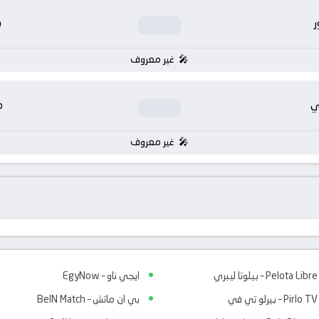
ر
ب
غير معروف
ي
م
غير معروف
Pelota Libre – بيلوتا ليبري
ايجي ناو – EgyNow
Pirlo TV – بيرلو تي في
بي ان ماتش – BeIN Match