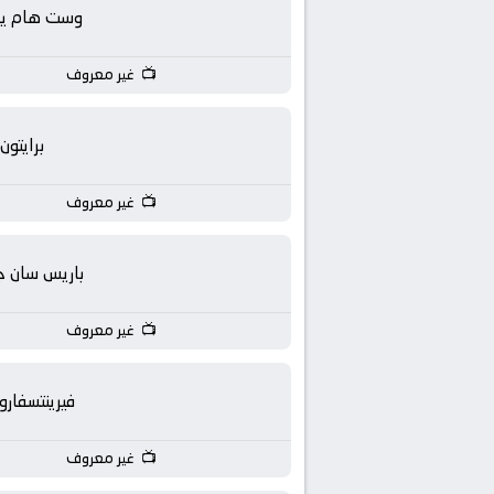
بث
وست هام يون
مباشر
غير معروف
جوال
برايتون
kora
غير معروف
live
باريس سان ج
غير معروف
فيرينتسفار
غير معروف