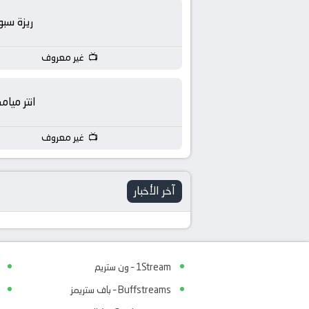
ريزة سبو
غير معروف
انتر ميام
غير معروف
آخر الأخبار
1Stream – ون ستريم
Buffstreams – باف ستريمز