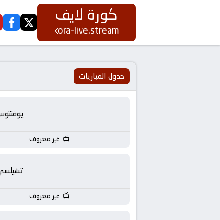
كورة لايف
ook
twitter
كورة
kora-live.stream
لايف
|
جدول المباريات
koora
يوفنتوس
live
غير معروف
|
مباريات
تشيلسي
اليوم
غير معروف