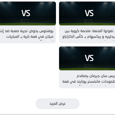
VS
VS
 تفوتوا المتعة: ملحمة كروية بين
يوفنتوس يخوض تجربة صعبة ضد إنتر
دلزبره و ريكسهام بـ كأس الكاراباو
ميلان في قمة نارية بـ المباريات
الدور 1
الودية للأندية
VS
اريس سان جيرمان يصطدم
طموحات مانشستر يونايتد في قمة
رية بـ المباريات الودية للأندية
عرض المزيد