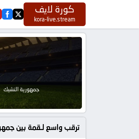
كورة لايف
ook
twitter
kora-live.stream
جمهورية التشيك
ترقب واسع لـقمة بين جمهو