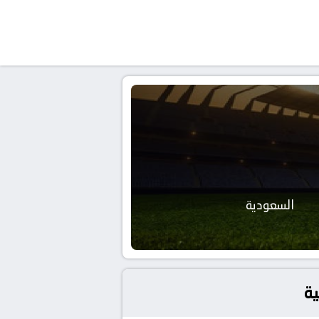
السعودية
ية