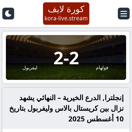
كورة لايف
kora-live.stream
2
-
2
فولهام
ليفربول
إنجلترا, الدرع الخيرية – النهائي يشهد
نزال بين كريستال بالاس وليفربول بتاريخ
10 أغسطس 2025