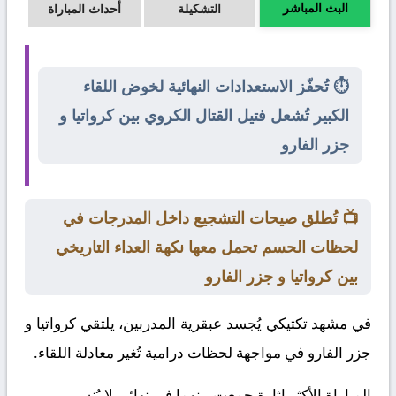
البث المباشر
التشكيلة
أحداث المباراة
⏱️ تُحفّز الاستعدادات النهائية لخوض اللقاء
الكبير تُشعل فتيل القتال الكروي بين كرواتيا و
جزر الفارو
📺 تُطلق صيحات التشجيع داخل المدرجات في
لحظات الحسم تحمل معها نكهة العداء التاريخي
بين كرواتيا و جزر الفارو
في مشهد تكتيكي يُجسد عبقرية المدربين، يلتقي
كرواتيا
و
جزر الفارو
في مواجهة لحظات درامية تُغير معادلة اللقاء.
المباراة الأكثر إثارة جمعت بينهما في نهائي لا يُنسى