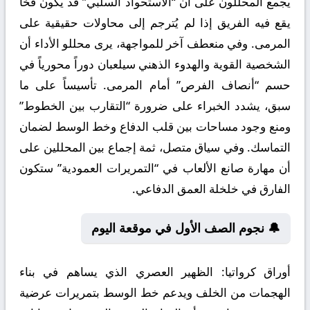
يجمع المحللون على أن “الاستحواذ السلبي” قد يكون فخاً
يقع فيه الفريق إذا لم يُترجم إلى محاولات حقيقية على
المرمى. وفي منعطف آخر للمواجهة، يرى محللو الأداء أن
الشخصية القوية والهدوء الذهني سيلعبان دوراً محورياً في
حسم “أنصاف الفرص” أمام المرمى. تأسيساً على ما
سبق، يشدد الخبراء على ضرورة “التقارب بين الخطوط”
ومنع وجود مساحات بين قلب الدفاع وخط الوسط لضمان
التماسك. وفي سياق متصل، ثمة إجماع بين المحللين على
أن مهارة صانع الألعاب في “التمريرات العمودية” ستكون
الفارق في خلخلة العمق الدفاعي.
🔔 نجوم الصف الأول في موقعة اليوم
أوراق كرواتيا:
الظهير العصري الذي يساهم في بناء
الهجمات من الخلف ويدعم خط الوسط بتمريرات عرضية