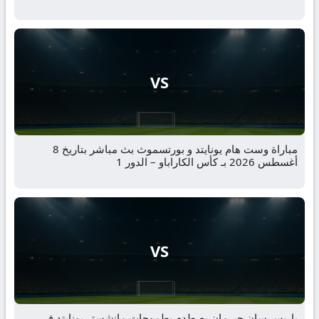
VS
مباراة وست هام يونايتد و بورتسموث بث مباشر بتاريخ 8
أغسطس 2026 بـ كأس الكاراباو – الدور 1
VS
باريس سان جيرمان يصطدم بطموحات مانشستر يونايتد في