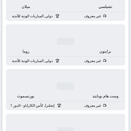
بث
تشيلسي
ميلان
مباشر
غير معروف
دولي, المباريات الودية للأندية
جوال
kora
برايتون
روما
live
غير معروف
دولي, المباريات الودية للأندية
وست هام يونايتد
بورتسموث
غير معروف
إنجلترا, كأس الكاراباو - الدور 1