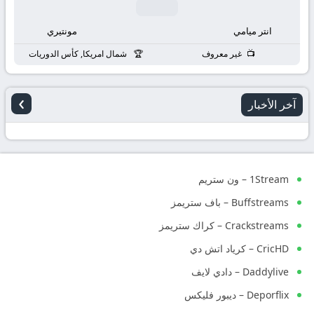
انتر ميامي
مونتيري
غير معروف
شمال امريكا, كأس الدوريات
›
آخر الأخبار
1Stream – ون ستريم
Buffstreams – باف ستريمز
Crackstreams – كراك ستريمز
CricHD – كرياد اتش دي
Daddylive – دادي لايف
Deporflix – ديبور فليكس