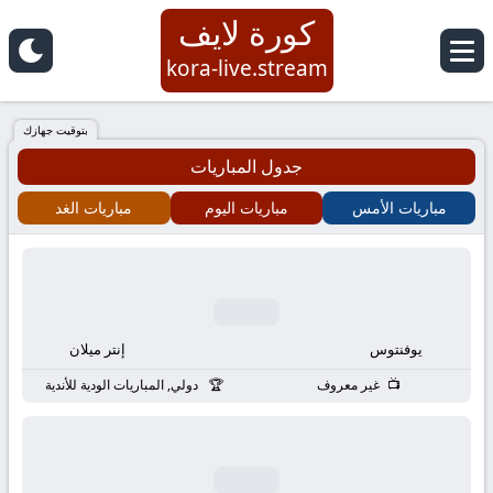
كورة لايف
كورة
kora-live.stream
لايف
بتوقيت جهازك
جدول المباريات
|
مباريات الأمس
مباريات اليوم
مباريات الغد
koora
live
|
يوفنتوس
إنتر ميلان
مباريات
غير معروف
دولي, المباريات الودية للأندية
اليوم