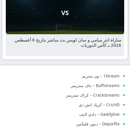
VS
مباراة انتر ميامي و سان لويس بث مباشر بتاريخ 6 أغسطس
2026 بـ كأس الدوريات
1Stream – ون ستريم
Buffstreams – باف ستريمز
Crackstreams – كراك ستريمز
CricHD – كرياد اتش دي
Daddylive – دادي لايف
Deporflix – ديبور فليكس