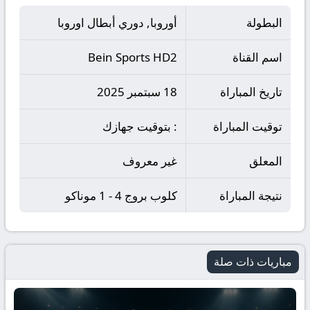
البطولة
أوروبا, دوري أبطال اوروبا
اسم القناة
Bein Sports HD2
تاريخ المباراة
18 سبتمبر 2025
توقيت المباراة
: بتوقيت جهازك
المعلق
غير معروف
نتيجة المباراة
كلوب بروج 4 - 1 موناكو
مباريات ذات صلة