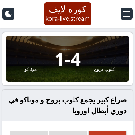
كورة لايف
kora-live.stream
1
-
4
كلوب بروج
موناكو
صراع كبير يجمع كلوب بروج و موناكو في
دوري أبطال اوروبا