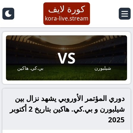
كورة لايف
kora-live.stream
VS
شيلبورن
بي.كي. هاكين
دوري المؤتمر الأوروبي يشهد نزال بين
شيلبورن و بي.كي. هاكين بتاريخ 2 أكتوبر
2025