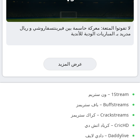
لا تفوتوا المتعة: معركة حاسمة بين فيرينتسفاروشي و ريال
مدريد بـ المباريات الودية للأندية
عرض المزيد
1Stream – ون ستريم
Buffstreams – باف ستريمز
Crackstreams – كراك ستريمز
CricHD – كرياد اتش دي
Daddylive – دادي لايف