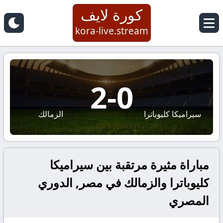
كورة لايف
kora-live.stream
2
-
0
سيراميكا كليوباترا
الزمالك
مباراة مثيرة مرتقبة بين سيراميكا
كليوباترا والزمالك في مصر, الدوري
المصري