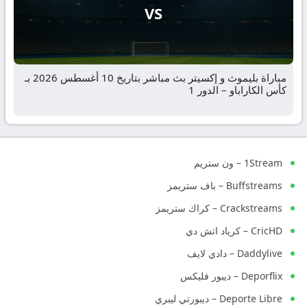
VS
مباراة بليموث و إكسيتر بث مباشر بتاريخ 10 أغسطس 2026 بـ
كأس الكاراباو – الدور 1
1Stream – ون ستريم
Buffstreams – باف ستريمز
Crackstreams – كراك ستريمز
CricHD – كرياد اتش دي
Daddylive – دادي لايف
Deporflix – ديبور فليكس
Deporte Libre – ديبورتي ليبري