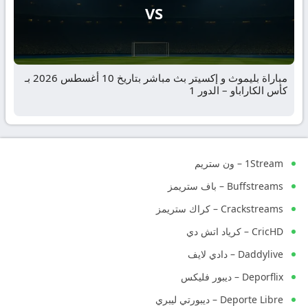
VS
مباراة بليموث و إكسيتر بث مباشر بتاريخ 10 أغسطس 2026 بـ
كأس الكاراباو – الدور 1
1Stream – ون ستريم
Buffstreams – باف ستريمز
Crackstreams – كراك ستريمز
CricHD – كرياد اتش دي
Daddylive – دادي لايف
Deporflix – ديبور فليكس
Deporte Libre – ديبورتي ليبري