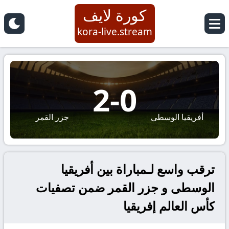
كورة لايف
kora-live.stream
2
-
0
أفريقيا الوسطى
جزر القمر
ترقب واسع لـمباراة بين أفريقيا
الوسطى و جزر القمر ضمن تصفيات
كأس العالم إفريقيا