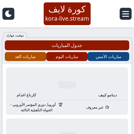
كورة لايف
كورة
kora-live.stream
لايف
بتوقيت جهازك
جدول المباريات
|
مباريات الأمس
مباريات اليوم
مباريات الغد
koora
live
|
دينامو كييف
كارباغ اغدام
مباريات
أوروبا, دوري المؤتمر الأوروبي -
غير معروف
الجولة التأهيلية الثالثة
اليوم