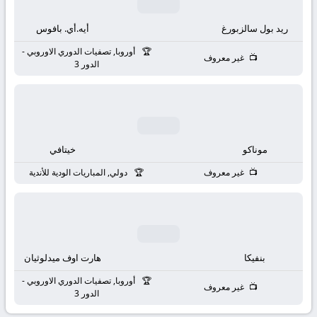
بث
ريد بول سالزبورغ
أيه.أي. بافوس
مباشر
أوروبا, تصفيات الدوري الاوروبي -
غير معروف
جوال
الدور 3
kora
live
موناكو
خيتافي
غير معروف
دولي, المباريات الودية للأندية
بنفيكا
هارت اوف ميدلوثيان
أوروبا, تصفيات الدوري الاوروبي -
غير معروف
الدور 3