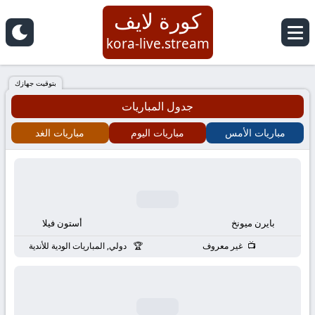
كورة لايف
كورة
kora-live.stream
لايف
بتوقيت جهازك
جدول المباريات
|
مباريات الأمس
مباريات اليوم
مباريات الغد
koora
live
|
بايرن ميونخ
أستون فيلا
مباريات
غير معروف
دولي, المباريات الودية للأندية
اليوم