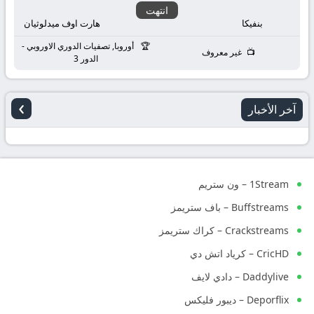
انتهت
بنفيكا
هارت اوف ميدلوثيان
أوروبا, تصفيات الدوري الاوروبي -
غير معروف
الدور 3
›
آخر الأخبار
1Stream – ون ستريم
Buffstreams – باف ستريمز
Crackstreams – كراك ستريمز
CricHD – كرياد اتش دي
Daddylive – دادي لايف
Deporflix – ديبور فليكس