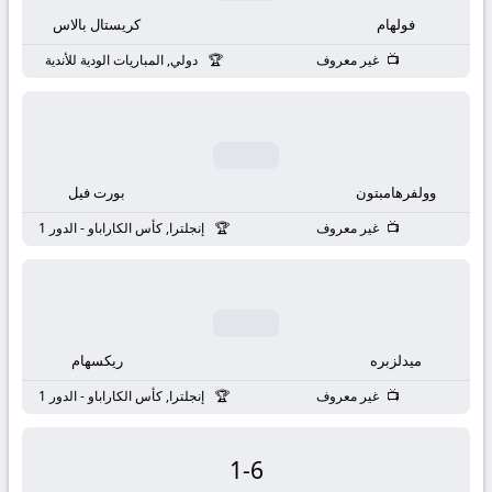
بث
فولهام
كريستال بالاس
مباشر
غير معروف
دولي, المباريات الودية للأندية
جوال
kora
وولفرهامبتون
بورت فيل
live
غير معروف
إنجلترا, كأس الكاراباو - الدور 1
ميدلزبره
ريكسهام
غير معروف
إنجلترا, كأس الكاراباو - الدور 1
1
-
6