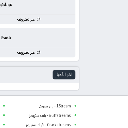
بث
موناكو
مباشر
غير معروف
جوال
بنفيكا
kora
غير معروف
live
آخر الأخبار
1Stream – ون ستريم
Buffstreams – باف ستريمز
Crackstreams – كراك ستريمز