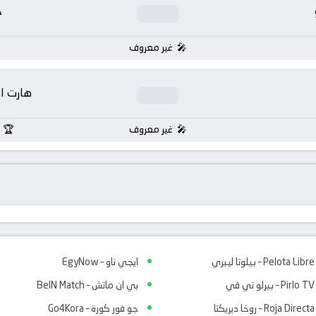
خ
غير معروف
هارت او
غير معروف
Pelota Libre – بيلوتا ليبري
ايجي ناو – EgyNow
Pirlo TV – بيرلو تي في
بي ان ماتش – BeIN Match
Roja Directa – روخا ديريكتا
جو فور كورة – Go4Kora