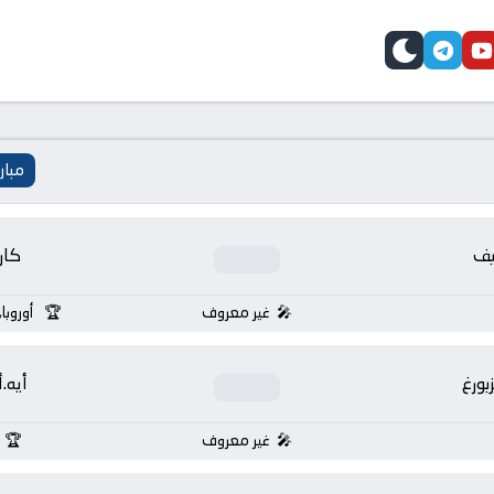
telegram
skin
youtube
faceb
مبار
يف
كار
غير معروف
أوروبا
بورغ
أيه.
غير معروف