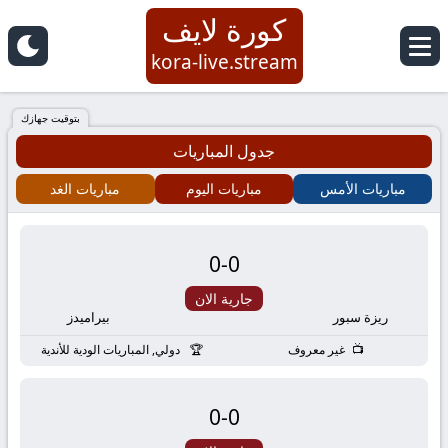
كورة لايف
كورة
kora-live.stream
لايف
بتوقيت جهازك
جدول المباريات
|
مباريات الأمس
مباريات اليوم
مباريات الغد
koora
live
0
-
0
|
جارية الان
ريزة سبور
بيراميدز
مباريات
غير معروف
دولي, المباريات الودية للأندية
اليوم
0
-
0