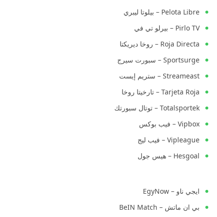
Pelota Libre – بيلوتا ليبري
Pirlo TV – بيرلو تي في
Roja Directa – روخا ديريكتا
Sportsurge – سبورت سيرج
Streameast – ستريم إيست
Tarjeta Roja – تارخيتا روخا
Totalsportek – توتال سبورتك
Vipbox – فيب بوكس
Vipleague – فيب ليج
Hesgoal – هيس جول
ايجي ناو – EgyNow
بي ان ماتش – BeIN Match