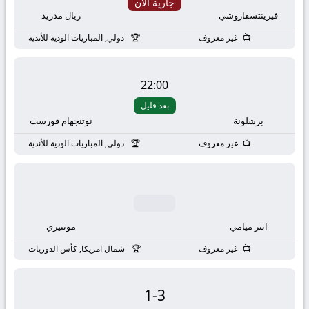
بث
جارية الان
فيرينتسفاروشي
ريال مدريد
مباشر
غير معروف
دولي, المباريات الودية للأندية
جوال
22:00
kora
بعد قليل
برشلونة
نوتنجهام فورست
live
غير معروف
دولي, المباريات الودية للأندية
انتر ميامي
مونتيري
غير معروف
شمال امريكا, كأس الدوريات
1
-
3