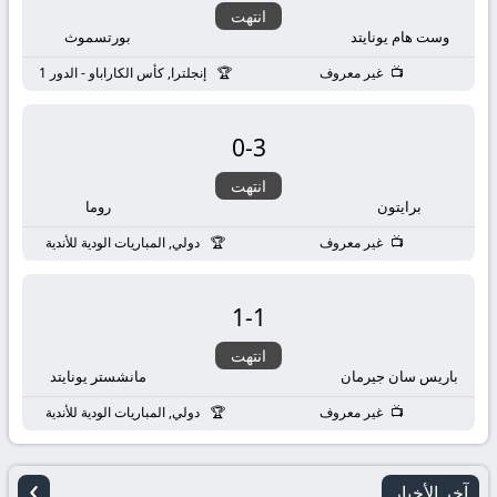
انتهت
وست هام يونايتد
بورتسموث
غير معروف
إنجلترا, كأس الكاراباو - الدور 1
0
-
3
انتهت
برايتون
روما
غير معروف
دولي, المباريات الودية للأندية
1
-
1
انتهت
باريس سان جيرمان
مانشستر يونايتد
غير معروف
دولي, المباريات الودية للأندية
›
آخر الأخبار