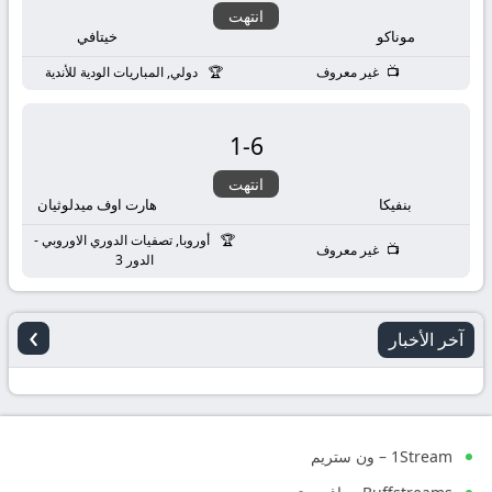
انتهت
موناكو
خيتافي
غير معروف
دولي, المباريات الودية للأندية
1
-
6
انتهت
بنفيكا
هارت اوف ميدلوثيان
أوروبا, تصفيات الدوري الاوروبي -
غير معروف
الدور 3
›
آخر الأخبار
1Stream – ون ستريم