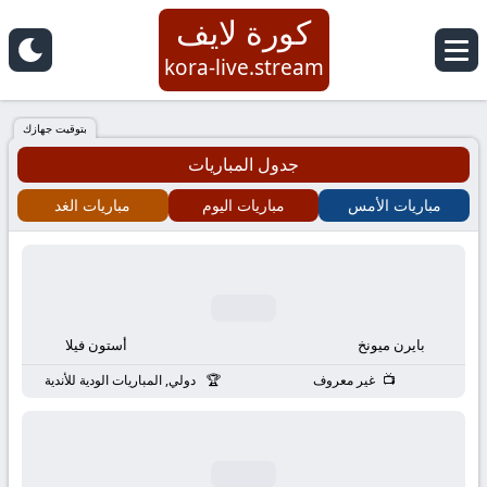
كورة لايف
كورة
kora-live.stream
لايف
بتوقيت جهازك
جدول المباريات
|
مباريات الأمس
مباريات اليوم
مباريات الغد
koora
live
|
بايرن ميونخ
أستون فيلا
مباريات
غير معروف
دولي, المباريات الودية للأندية
اليوم