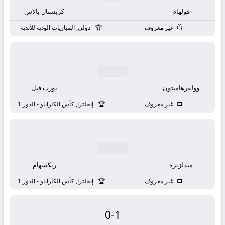
بث
فولهام
كريستال بالاس
مباشر
غير معروف
دولي, المباريات الودية للأندية
جوال
kora
وولفرهامبتون
بورت فيل
live
غير معروف
إنجلترا, كأس الكاراباو - الدور 1
ميدلزبره
ريكسهام
غير معروف
إنجلترا, كأس الكاراباو - الدور 1
0
-
1