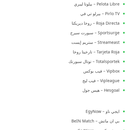
Pelota Libre – بيلوتا ليبري
Pirlo TV – بيرلو تي في
Roja Directa – روخا ديريكتا
Sportsurge – سبورت سيرج
Streameast – ستريم إيست
Tarjeta Roja – تارخيتا روخا
Totalsportek – توتال سبورتك
Vipbox – فيب بوكس
Vipleague – فيب ليج
Hesgoal – هيس جول
ايجي ناو – EgyNow
بي ان ماتش – BeIN Match