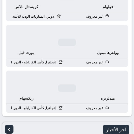
بث
فولهام
كريستال بالاس
مباشر
غير معروف
دولي, المباريات الودية للأندية
جوال
kora
وولفرهامبتون
بورت فيل
live
غير معروف
إنجلترا, كأس الكاراباو - الدور 1
ميدلزبره
ريكسهام
غير معروف
إنجلترا, كأس الكاراباو - الدور 1
›
آخر الأخبار