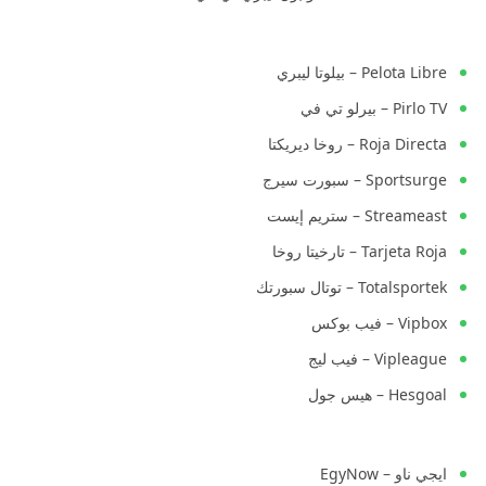
Pelota Libre – بيلوتا ليبري
Pirlo TV – بيرلو تي في
Roja Directa – روخا ديريكتا
Sportsurge – سبورت سيرج
Streameast – ستريم إيست
Tarjeta Roja – تارخيتا روخا
Totalsportek – توتال سبورتك
Vipbox – فيب بوكس
Vipleague – فيب ليج
Hesgoal – هيس جول
ايجي ناو – EgyNow