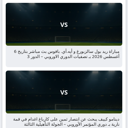
VS
مباراة ريد بول سالزبورغ و أيه.أي. بافوس بث مباشر بتاريخ 6
أغسطس 2026 بـ تصفيات الدوري الاوروبي – الدور 3
VS
دينامو كييف يبحث عن انتصار ثمين على كارباغ اغدام في قمة
نارية بـ دوري المؤتمر الأوروبي – الجولة التأهيلية الثالثة