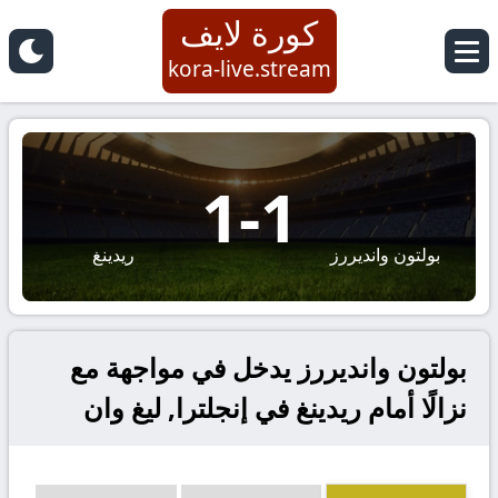
كورة لايف
kora-live.stream
1
-
1
بولتون وانديررز
ريدينغ
بولتون وانديررز يدخل في مواجهة مع
نزالًا أمام ريدينغ في إنجلترا, ليغ وان