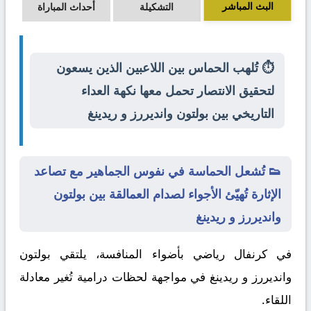
البث المباشر
التشكيلة
أحداث المباراة
⏱️ تُلهب الحماس بين اللاعبين الذين يسعون
لتحقيق الانتصار تحمل معها نكهة العداء
التاريخي بين بولتون وانديررز و ريدينغ
👟 تُشعل الحماسة في نفوس الجماهير مع تصاعد
الإثارة تُهيّئ الأجواء لصدام العمالقة بين بولتون
وانديررز و ريدينغ
في كرنفال رياضي بأضواء المنافسة، يلتقي
بولتون
وانديررز
و
ريدينغ
في مواجهة لحظات درامية تُغير معادلة
اللقاء.