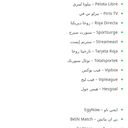
Pelota Libre – بيلوتا ليبري
Pirlo TV – بيرلو تي في
Roja Directa – روخا ديريكتا
Sportsurge – سبورت سيرج
Streameast – ستريم إيست
Tarjeta Roja – تارخيتا روخا
Totalsportek – توتال سبورتك
Vipbox – فيب بوكس
Vipleague – فيب ليج
Hesgoal – هيس جول
ايجي ناو – EgyNow
بي ان ماتش – BeIN Match