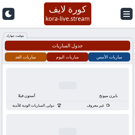
كورة لايف
كورة
kora-live.stream
لايف
بتوقيت جهازك
جدول المباريات
|
مباريات الأمس
مباريات اليوم
مباريات الغد
koora
live
|
بايرن ميونخ
أستون فيلا
مباريات
غير معروف
دولي, المباريات الودية للأندية
اليوم