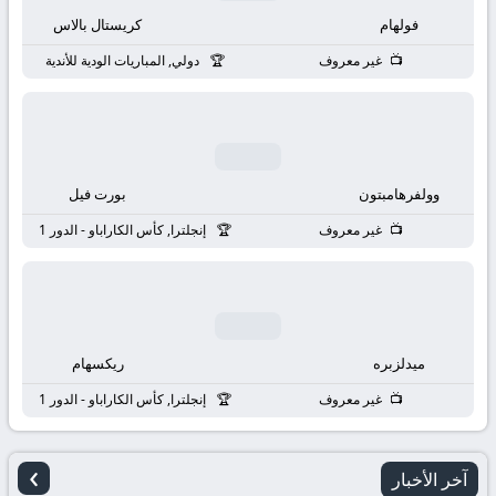
بث
فولهام
كريستال بالاس
مباشر
غير معروف
دولي, المباريات الودية للأندية
جوال
kora
وولفرهامبتون
بورت فيل
live
غير معروف
إنجلترا, كأس الكاراباو - الدور 1
ميدلزبره
ريكسهام
غير معروف
إنجلترا, كأس الكاراباو - الدور 1
›
آخر الأخبار