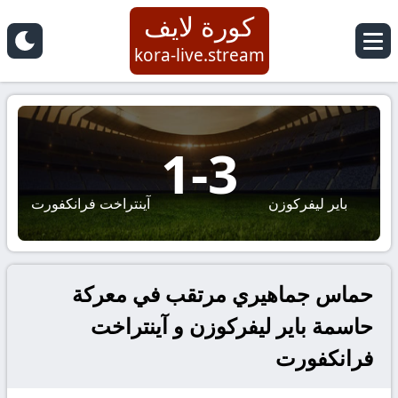
كورة لايف
kora-live.stream
1
-
3
باير ليفركوزن
آينتراخت فرانكفورت
حماس جماهيري مرتقب في معركة
حاسمة باير ليفركوزن و آينتراخت
فرانكفورت