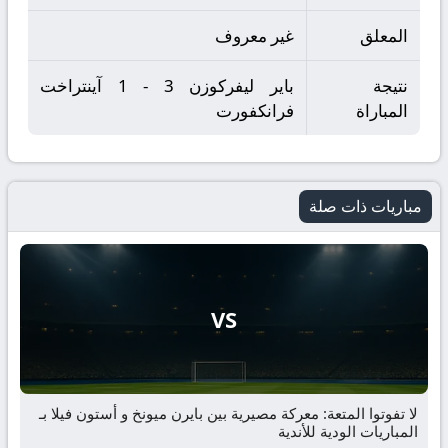
المعلق
غير معروف
نتيجة
باير ليفركوزن 3 - 1 آينتراخت
المباراة
فرانكفورت
مباريات ذات صلة
VS
لا تفوتوا المتعة: معركة مصيرية بين بايرن ميونخ و أستون فيلا بـ
المباريات الودية للأندية