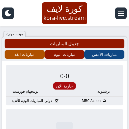
كورة لايف
كورة
kora-live.stream
لايف
بتوقيت جهازك
جدول المباريات
|
مباريات الأمس
مباريات اليوم
مباريات الغد
koora
live
0
-
0
|
جارية الان
برشلونة
نوتنجهام فورست
مباريات
MBC Action
دولي, المباريات الودية للأندية
اليوم