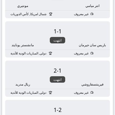
بث
انتر ميامي
مونتيري
مباشر
غير معروف
شمال امريكا, كأس الدوريات
جوال
1
-
1
kora
انتهت
باريس سان جيرمان
مانشستر يونايتد
live
غير معروف
دولي, المباريات الودية للأندية
2
-
1
انتهت
فيرينتسفاروشي
ريال مدريد
غير معروف
دولي, المباريات الودية للأندية
1
-
2