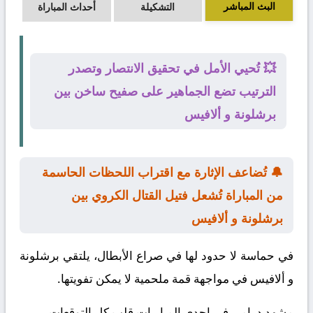
البث المباشر
التشكيلة
أحداث المباراة
💥 تُحيي الأمل في تحقيق الانتصار وتصدر
الترتيب تضع الجماهير على صفيح ساخن بين
برشلونة و ألافيس
🔔 تُضاعف الإثارة مع اقتراب اللحظات الحاسمة
من المباراة تُشعل فتيل القتال الكروي بين
برشلونة و ألافيس
في حماسة لا حدود لها في صراع الأبطال، يلتقي
برشلونة
و
ألافيس
في مواجهة قمة ملحمية لا يمكن تفويتها.
مشهد درامي في إحدى المباريات قلب كل التوقعات