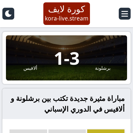
كورة لايف
kora-live.stream
1
-
3
برشلونة
ألافيس
مباراة مثيرة جديدة تكتب بين برشلونة و
ألافيس في الدوري الإسباني