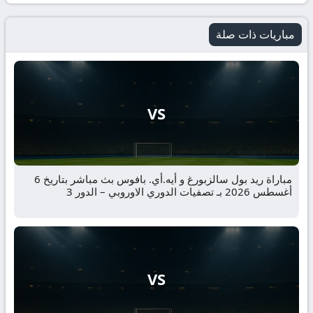
مباريات ذات صلة
VS
مباراة ريد بول سالزبورغ و أيه.أي. بافوس بث مباشر بتاريخ 6
أغسطس 2026 بـ تصفيات الدوري الاوروبي – الدور 3
VS