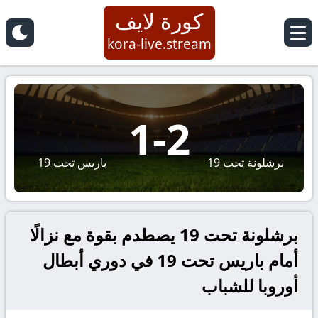
كورة لايف
kora-live.stream
1
-
2
برشلونة تحت 19
باريس تحت 19
برشلونة تحت 19 يصطدم بقوة مع نزالًا
أمام باريس تحت 19 في دوري أبطال
أوروبا للشباب