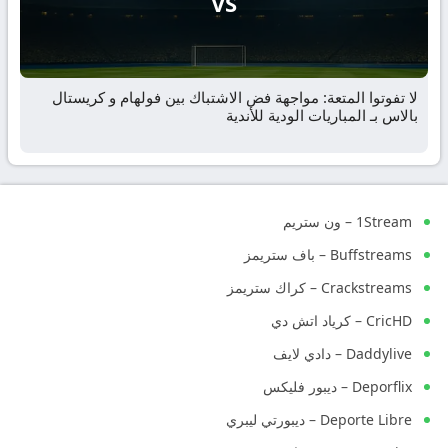
VS
لا تفوتوا المتعة: مواجهة فض الاشتباك بين فولهام و كريستال
بالاس بـ المباريات الودية للأندية
1Stream – ون ستريم
Buffstreams – باف ستريمز
Crackstreams – كراك ستريمز
CricHD – كرياد اتش دي
Daddylive – دادي لايف
Deporflix – ديبور فليكس
Deporte Libre – ديبورتي ليبري