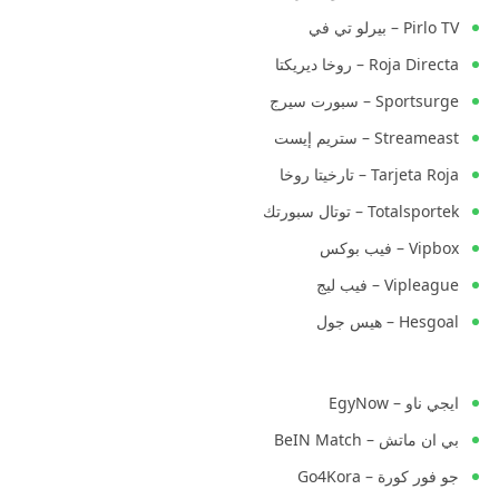
Pirlo TV – بيرلو تي في
Roja Directa – روخا ديريكتا
Sportsurge – سبورت سيرج
Streameast – ستريم إيست
Tarjeta Roja – تارخيتا روخا
Totalsportek – توتال سبورتك
Vipbox – فيب بوكس
Vipleague – فيب ليج
Hesgoal – هيس جول
ايجي ناو – EgyNow
بي ان ماتش – BeIN Match
جو فور كورة – Go4Kora