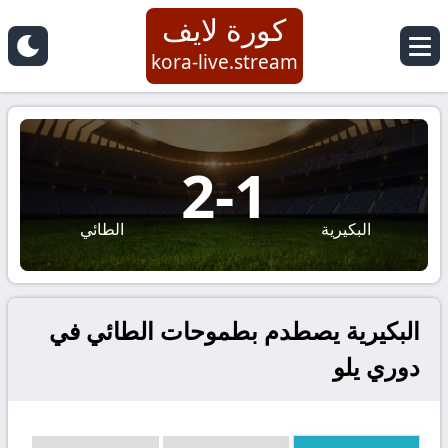
كورة لايف
kora-live.stream
2
-
1
البكيرية
الطائي
البكيرية يصطدم بطموحات الطائي في
دوري يلو