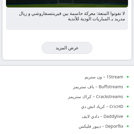
لا تفوتوا المتعة: معركة حاسمة بين فيرينتسفاروشي و ريال
مدريد بـ المباريات الودية للأندية
عرض المزيد
1Stream – ون ستريم
Buffstreams – باف ستريمز
Crackstreams – كراك ستريمز
CricHD – كرياد اتش دي
Daddylive – دادي لايف
Deporflix – ديبور فليكس