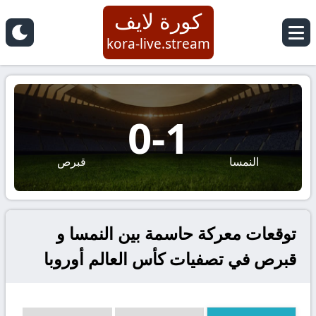
كورة لايف
kora-live.stream
0
-
1
النمسا
قبرص
توقعات معركة حاسمة بين النمسا و
قبرص في تصفيات كأس العالم أوروبا