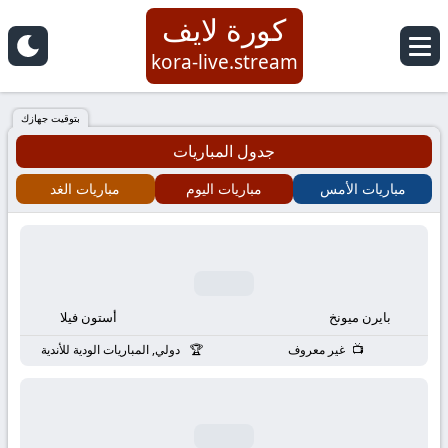
كورة لايف
كورة
kora-live.stream
لايف
بتوقيت جهازك
جدول المباريات
|
مباريات الأمس
مباريات اليوم
مباريات الغد
koora
live
|
بايرن ميونخ
أستون فيلا
مباريات
غير معروف
دولي, المباريات الودية للأندية
اليوم