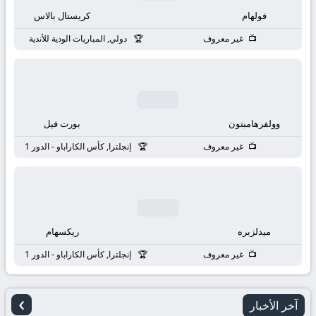
بث
فولهام
كريستال بالاس
مباشر
غير معروف
دولي, المباريات الودية للأندية
جوال
kora
وولفرهامبتون
بورت فيل
live
غير معروف
إنجلترا, كأس الكاراباو - الدور 1
ميدلزبره
ريكسهام
غير معروف
إنجلترا, كأس الكاراباو - الدور 1
›
آخر الأخبار