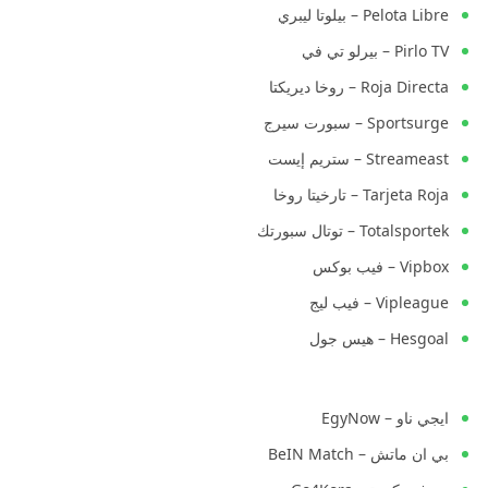
Pelota Libre – بيلوتا ليبري
Pirlo TV – بيرلو تي في
Roja Directa – روخا ديريكتا
Sportsurge – سبورت سيرج
Streameast – ستريم إيست
Tarjeta Roja – تارخيتا روخا
Totalsportek – توتال سبورتك
Vipbox – فيب بوكس
Vipleague – فيب ليج
Hesgoal – هيس جول
ايجي ناو – EgyNow
بي ان ماتش – BeIN Match