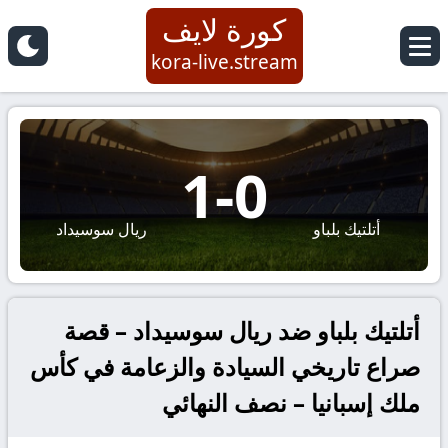
كورة لايف
kora-live.stream
1
-
0
أتلتيك بلباو
ريال سوسيداد
أتلتيك بلباو ضد ريال سوسيداد – قصة
صراع تاريخي السيادة والزعامة في كأس
ملك إسبانيا – نصف النهائي