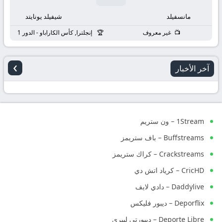
مانسفيلد
شيفيلد يونايتد
غير معروف
إنجلترا, كأس الكاراباو - الدور 1
›
آخر الأخبار
1Stream – ون ستريم
Buffstreams – باف ستريمز
Crackstreams – كراك ستريمز
CricHD – كرياد اتش دي
Daddylive – دادي لايف
Deporflix – ديبور فليكس
Deporte Libre – ديبورتي ليبري