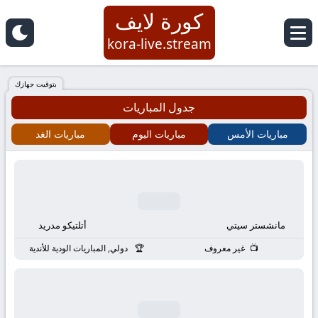
كورة لايف
كورة
kora-live.stream
لايف
بتوقيت جهازك
جدول المباريات
|
مباريات الأمس
مباريات اليوم
مباريات الغد
koora
live
|
مانشستر سيتي
أتلتيكو مدريد
مباريات
غير معروف
دولي, المباريات الودية للأندية
اليوم