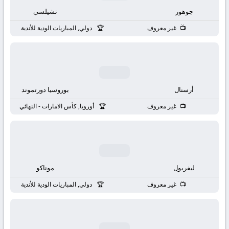
بث
جوهور
تشيلسي
مباشر
غير معروف
دولي, المباريات الودية للأندية
جوال
kora
أرسنال
بوروسيا دورتموند
live
غير معروف
أوروبا, كأس الامارات - النهائي
ليفربول
موناكو
غير معروف
دولي, المباريات الودية للأندية