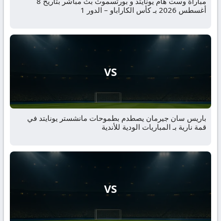
مباراة وست هام يونايتد و بورتسموث بث مباشر بتاريخ 8
أغسطس 2026 بـ كأس الكاراباو – الدور 1
VS
باريس سان جيرمان يصطدم بطموحات مانشستر يونايتد في
قمة نارية بـ المباريات الودية للأندية
VS