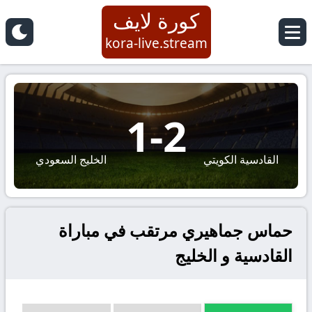
كورة لايف
kora-live.stream
1
-
2
القادسية الكويتي
الخليج السعودي
حماس جماهيري مرتقب في مباراة
القادسية و الخليج