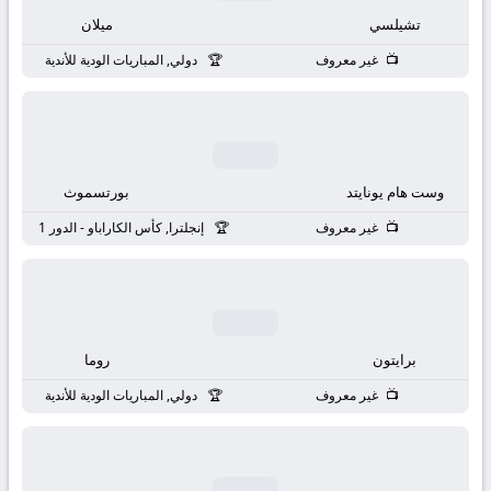
بث
تشيلسي
ميلان
مباشر
غير معروف
دولي, المباريات الودية للأندية
جوال
kora
وست هام يونايتد
بورتسموث
live
غير معروف
إنجلترا, كأس الكاراباو - الدور 1
برايتون
روما
غير معروف
دولي, المباريات الودية للأندية