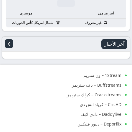
انتر ميامي
مونتيري
غير معروف
شمال امريكا, كأس الدوريات
›
آخر الأخبار
1Stream – ون ستريم
Buffstreams – باف ستريمز
Crackstreams – كراك ستريمز
CricHD – كرياد اتش دي
Daddylive – دادي لايف
Deporflix – ديبور فليكس