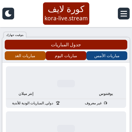
كورة لايف
كورة
kora-live.stream
لايف
بتوقيت جهازك
جدول المباريات
|
مباريات الأمس
مباريات اليوم
مباريات الغد
koora
live
|
يوفنتوس
إنتر ميلان
مباريات
غير معروف
دولي, المباريات الودية للأندية
اليوم