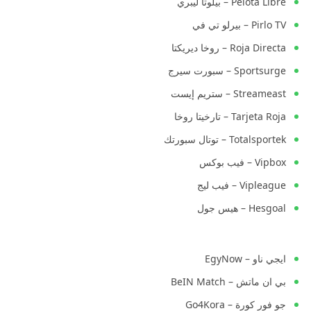
Pelota Libre – بيلوتا ليبري
Pirlo TV – بيرلو تي في
Roja Directa – روخا ديريكتا
Sportsurge – سبورت سيرج
Streameast – ستريم إيست
Tarjeta Roja – تارخيتا روخا
Totalsportek – توتال سبورتك
Vipbox – فيب بوكس
Vipleague – فيب ليج
Hesgoal – هيس جول
ايجي ناو – EgyNow
بي ان ماتش – BeIN Match
جو فور كورة – Go4Kora