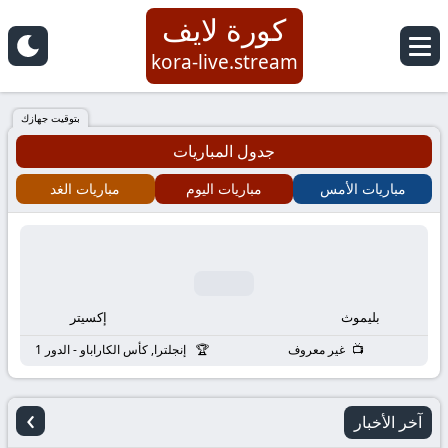
كورة لايف
كورة
kora-live.stream
لايف
بتوقيت جهازك
جدول المباريات
|
مباريات الأمس
مباريات اليوم
مباريات الغد
koora
live
|
بليموث
إكسيتر
مباريات
غير معروف
إنجلترا, كأس الكاراباو - الدور 1
اليوم
›
آخر الأخبار