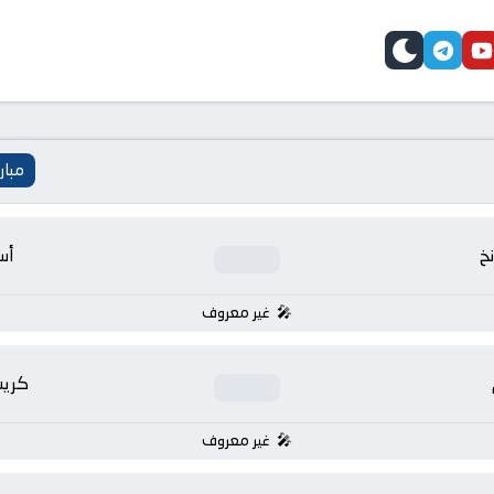
telegram
skin
youtube
faceb
مبار
نخ
أس
غير معروف
كريس
غير معروف