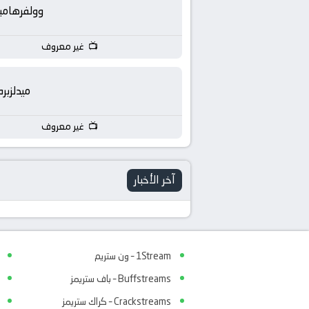
بث
وولفرهامب
مباشر
غير معروف
جوال
ميدلزبره
kora
غير معروف
live
آخر الأخبار
1Stream – ون ستريم
Buffstreams – باف ستريمز
Crackstreams – كراك ستريمز