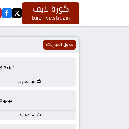
كورة لايف
ook
twitter
كورة
kora-live.stream
لايف
|
جدول المباريات
koora
بايرن ميو
live
غير معروف
|
مباريات
فولهام
اليوم
غير معروف