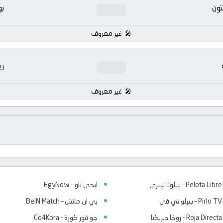
تون
بو
غير معروف
ر
غير معروف
Pelota Libre – بيلوتا ليبري
ايجي ناو – EgyNow
Pirlo TV – بيرلو تي في
بي ان ماتش – BeIN Match
Roja Directa – روخا ديريكتا
جو فور كورة – Go4Kora