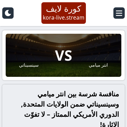
كورة لايف
kora-live.stream
VS
انتر ميامي
سينسيناتي
منافسة شرسة بين انتر ميامي
وسينسيناتي ضمن الولايات المتحدة,
الدوري الأمريكي الممتاز – لا تفوّت
الإثارة!