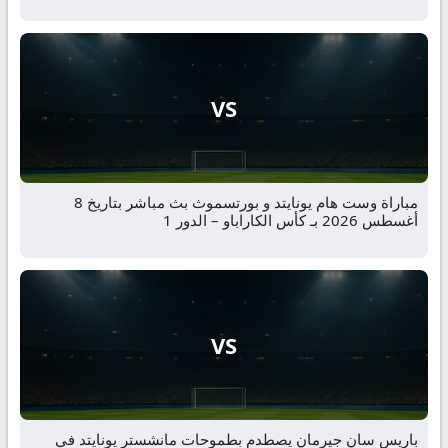
VS
مباراة وست هام يونايتد و بورتسموث بث مباشر بتاريخ 8
أغسطس 2026 بـ كأس الكاراباو – الدور 1
VS
باريس سان جيرمان يصطدم بطموحات مانشستر يونايتد في