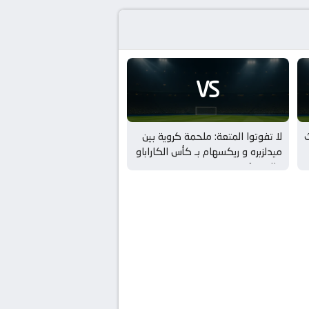
VS
ث
لا تفوتوا المتعة: ملحمة كروية بين
ميدلزبره و ريكسهام بـ كأس الكاراباو
– الدور 1