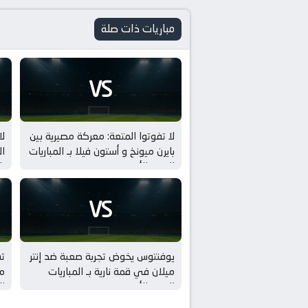
مباريات ذات صلة
VS
لا تفوتوا المتعة: معركة مصيرية بين
لا
بايرن ميونخ و أستون فيلا بـ المباريات
ال
الودية للأندية
با
VS
يوفنتوس يخوض تجربة صعبة ضد إنتر
ت
ميلان في قمة نارية بـ المباريات
مي
الودية للأندية
ال