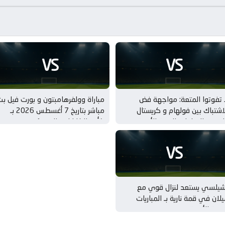
VS
VS
 تفوتوا المتعة: مواجهة فض
مباراة وولفرهامبتون و بورت فيل ب
اشتباك بين فولهام و كريستال
مباشر بتاريخ 7 أغسطس 2026 بـ
لاس بـ المباريات الودية للأندية
كأس الكاراباو – الدور 1
VS
شيلسي يستعد لنزال قوي مع
لان في قمة نارية بـ المباريات
ودية للأندية