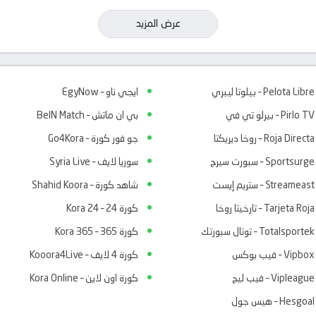
عرض المزيد
Pelota Libre – بيلوتا ليبري
ايجي ناو – EgyNow
Pirlo TV – بيرلو تي في
بي ان ماتش – BeIN Match
Roja Directa – روخا ديريكتا
جو فور كورة – Go4Kora
Sportsurge – سبورت سيرج
سوريا لايف – Syria Live
Streameast – ستريم إيست
شاهد كورة – Shahid Koora
Tarjeta Roja – تارخيتا روخا
كورة 24 – Kora 24
Totalsportek – توتال سبورتك
كورة 365 – Kora 365
Vipbox – فيب بوكس
كورة 4 لايف – Kooora4Live
Vipleague – فيب ليج
كورة اون لاين – Kora Online
Hesgoal – هيس جول