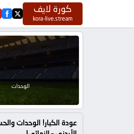
كورة لايف
ook
twitter
kora-live.stream
الوحدات
عودة الكبار! الوحدات والحس
الأردني – النهائي!