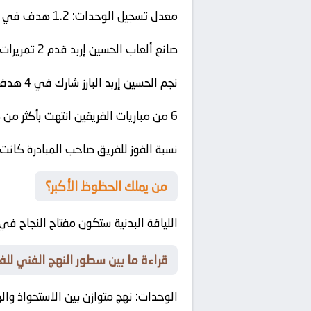
معدل تسجيل
الوحدات
: 1.2 هدف في المباراة خلال آخر 7 لقاء
صانع ألعاب
الحسين إربد
قدم 2 تمريرات حاسمة في آخر 4 مباريات
نجم
الحسين إربد
البارز شارك في 4 هدف في آخر 4 مباريات
6 من مباريات الفريقين انتهت بأكثر من هدفين
نسبة الفوز للفريق صاحب المبادرة كانت 73% من اللقاءات
من يملك الحظوظ الأكبر؟
اللياقة البدنية ستكون مفتاح النجاح في 
قراءة ما بين سطور النهج الفني للف
الوحدات
: نهج متوازن بين الاستحواذ وا