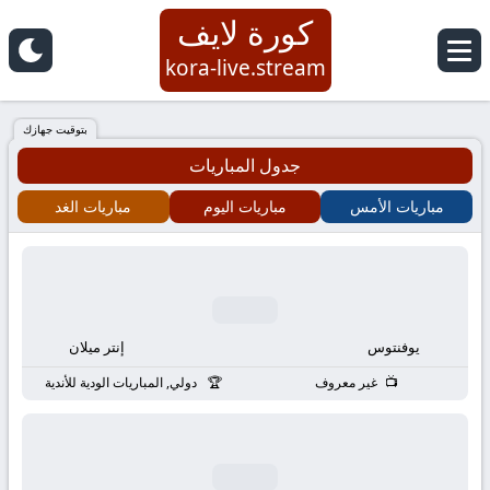
كورة لايف
كورة
kora-live.stream
لايف
بتوقيت جهازك
جدول المباريات
|
مباريات الأمس
مباريات اليوم
مباريات الغد
koora
live
|
يوفنتوس
إنتر ميلان
مباريات
غير معروف
دولي, المباريات الودية للأندية
اليوم