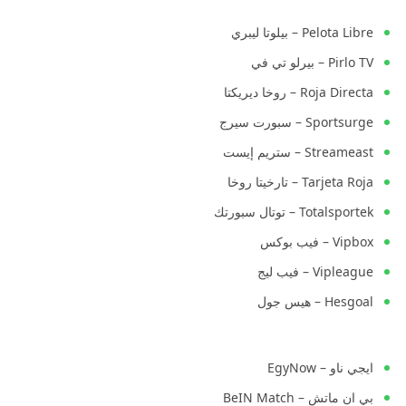
Pelota Libre – بيلوتا ليبري
Pirlo TV – بيرلو تي في
Roja Directa – روخا ديريكتا
Sportsurge – سبورت سيرج
Streameast – ستريم إيست
Tarjeta Roja – تارخيتا روخا
Totalsportek – توتال سبورتك
Vipbox – فيب بوكس
Vipleague – فيب ليج
Hesgoal – هيس جول
ايجي ناو – EgyNow
بي ان ماتش – BeIN Match