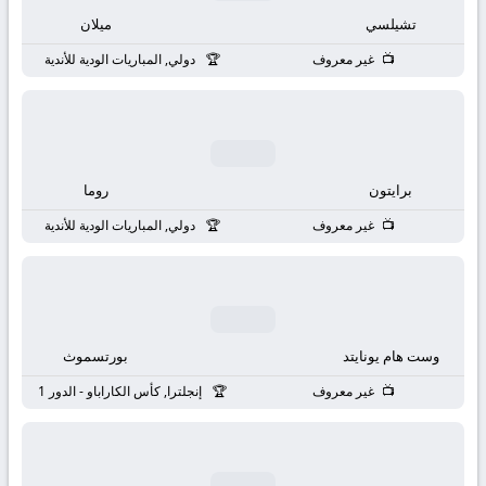
بث
تشيلسي
ميلان
مباشر
غير معروف
دولي, المباريات الودية للأندية
جوال
kora
برايتون
روما
live
غير معروف
دولي, المباريات الودية للأندية
وست هام يونايتد
بورتسموث
غير معروف
إنجلترا, كأس الكاراباو - الدور 1