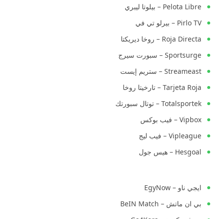
Pelota Libre – بيلوتا ليبري
Pirlo TV – بيرلو تي في
Roja Directa – روخا ديريكتا
Sportsurge – سبورت سيرج
Streameast – ستريم إيست
Tarjeta Roja – تارخيتا روخا
Totalsportek – توتال سبورتك
Vipbox – فيب بوكس
Vipleague – فيب ليج
Hesgoal – هيس جول
ايجي ناو – EgyNow
بي ان ماتش – BeIN Match