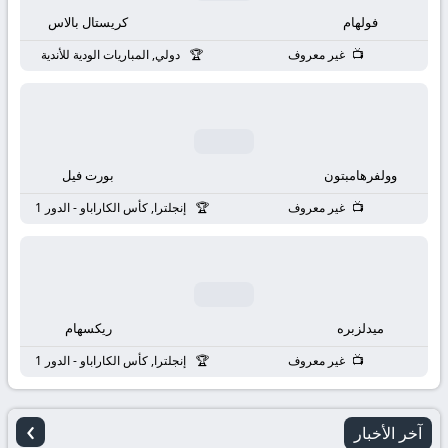
بث
فولهام
كريستال بالاس
مباشر
غير معروف
دولي, المباريات الودية للأندية
جوال
kora
وولفرهامبتون
بورت فيل
live
غير معروف
إنجلترا, كأس الكاراباو - الدور 1
ميدلزبره
ريكسهام
غير معروف
إنجلترا, كأس الكاراباو - الدور 1
›
آخر الأخبار