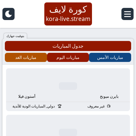
كورة لايف
كورة
kora-live.stream
لايف
بتوقيت جهازك
جدول المباريات
|
مباريات الأمس
مباريات اليوم
مباريات الغد
koora
live
|
بايرن ميونخ
أستون فيلا
مباريات
غير معروف
دولي, المباريات الودية للأندية
اليوم