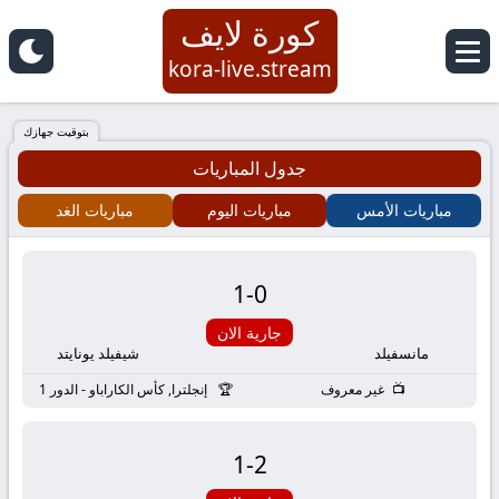
كورة لايف
كورة
kora-live.stream
لايف
بتوقيت جهازك
جدول المباريات
|
مباريات الأمس
مباريات اليوم
مباريات الغد
koora
live
1
-
0
|
جارية الان
مانسفيلد
شيفيلد يونايتد
مباريات
غير معروف
إنجلترا, كأس الكاراباو - الدور 1
اليوم
1
-
2