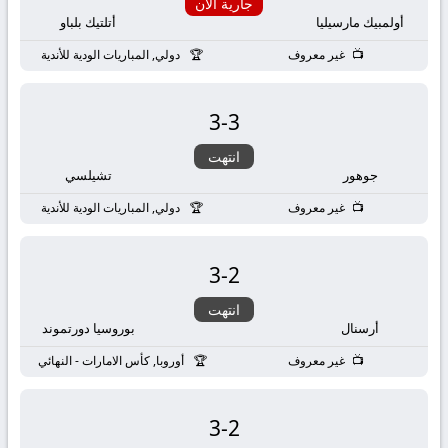
بث
جارية الان
أولمبيك مارسيليا
أتلتيك بلباو
مباشر
غير معروف
دولي, المباريات الودية للأندية
جوال
3
-
3
kora
انتهت
جوهور
تشيلسي
live
غير معروف
دولي, المباريات الودية للأندية
3
-
2
انتهت
أرسنال
بوروسيا دورتموند
غير معروف
أوروبا, كأس الامارات - النهائي
3
-
2