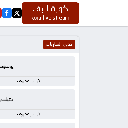
كورة لايف
ook
twitter
كورة
kora-live.stream
لايف
|
جدول المباريات
koora
يوفنتوس
live
غير معروف
|
مباريات
تشيلسي
اليوم
غير معروف