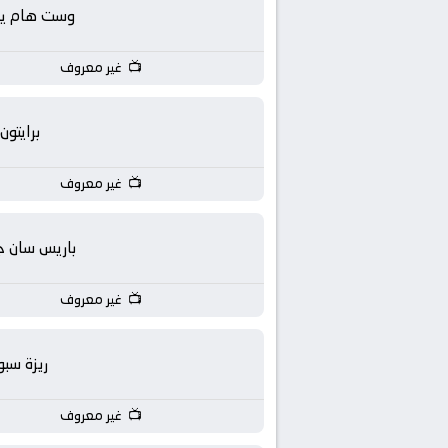
بث
وست هام يون
مباشر
غير معروف
جوال
برايتون
kora
غير معروف
live
باريس سان ج
غير معروف
ريزة سبو
غير معروف