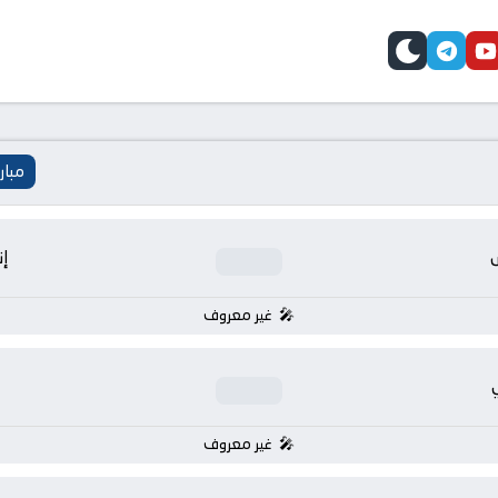
telegram
skin
youtube
faceb
مبار
إن
غير معروف
غير معروف