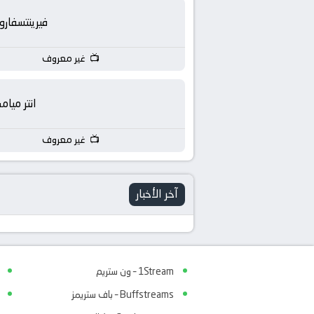
فيرينتسفار
غير معروف
انتر ميام
غير معروف
آخر الأخبار
1Stream – ون ستريم
Buffstreams – باف ستريمز