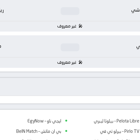
وشي
ري
غير معروف
ي
م
غير معروف
Pelota Libre – بيلوتا ليبري
ايجي ناو – EgyNow
Pirlo TV – بيرلو تي في
بي ان ماتش – BeIN Match