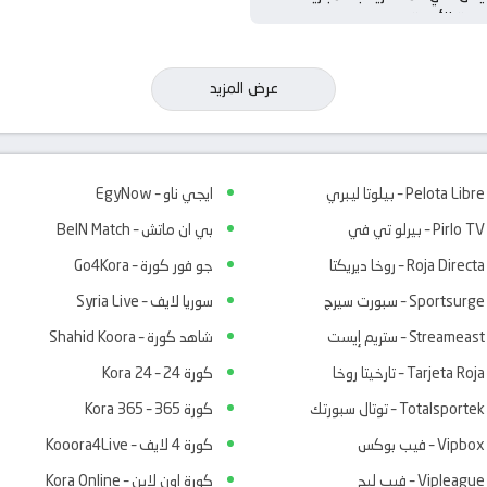
ودية للأندية
عرض المزيد
Pelota Libre – بيلوتا ليبري
ايجي ناو – EgyNow
Pirlo TV – بيرلو تي في
بي ان ماتش – BeIN Match
Roja Directa – روخا ديريكتا
جو فور كورة – Go4Kora
Sportsurge – سبورت سيرج
سوريا لايف – Syria Live
Streameast – ستريم إيست
شاهد كورة – Shahid Koora
Tarjeta Roja – تارخيتا روخا
كورة 24 – Kora 24
Totalsportek – توتال سبورتك
كورة 365 – Kora 365
Vipbox – فيب بوكس
كورة 4 لايف – Kooora4Live
Vipleague – فيب ليج
كورة اون لاين – Kora Online