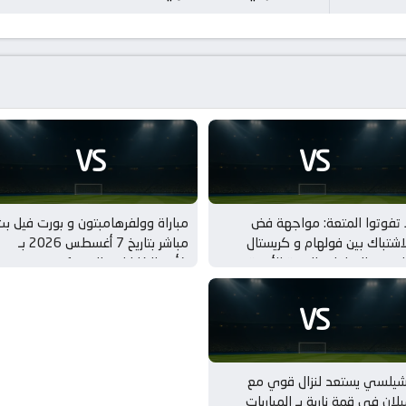
VS
VS
 تفوتوا المتعة: مواجهة فض
مباراة وولفرهامبتون و بورت فيل ب
اشتباك بين فولهام و كريستال
مباشر بتاريخ 7 أغسطس 2026 بـ
لاس بـ المباريات الودية للأندية
كأس الكاراباو – الدور 1
VS
شيلسي يستعد لنزال قوي مع
لان في قمة نارية بـ المباريات