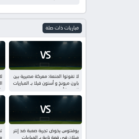
مباريات ذات صلة
VS
لا تفوتوا المتعة: معركة مصيرية بين
لا
بايرن ميونخ و أستون فيلا بـ المباريات
ال
الودية للأندية
با
VS
يوفنتوس يخوض تجربة صعبة ضد إنتر
ت
ميلان في قمة نارية بـ المباريات
مي