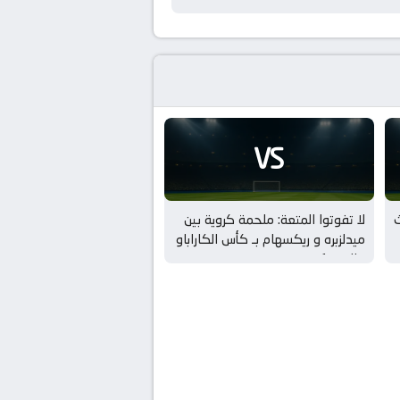
VS
ث
لا تفوتوا المتعة: ملحمة كروية بين
ميدلزبره و ريكسهام بـ كأس الكاراباو
– الدور 1