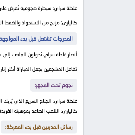
غلطة سراي
: سيطرة هجومية تُفرض على
كالياري
: مزيج من الاستحواذ والضغط ال
المدرجات تشتعل قبل بدء المواجهة:
أنصار
غلطة سراي
يُحولون الملعب إلى سا
تفاعل المشجعين يجعل المباراة أكثر إثارة
نجوم تحت المجهر:
غلطة سراي
:
الجناح السريع الذي يُربك ا
كالياري
:
اللاعب الصاعد بموهبته الفريدة
رسائل المدربين قبل بدء المعركة: