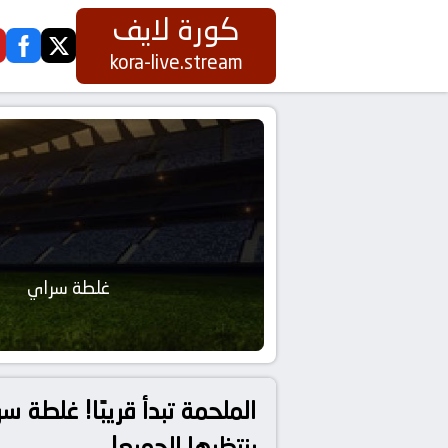
كورة لايف
ook
twitter
kora-live.stream
غلطة سراي
الملحمة تبدأ قريبًا! غلطة س
ينتظرها الجميع!