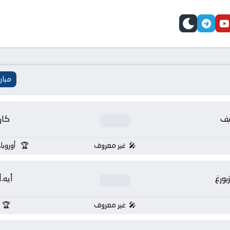
telegram
skin
youtube
faceb
مبار
يف
كار
غير معروف
أوروبا
بورغ
أيه.
غير معروف