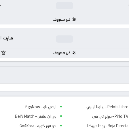
خ
غير معروف
هارت او
غير معروف
Pelota Libre – بيلوتا ليبري
ايجي ناو – EgyNow
Pirlo TV – بيرلو تي في
بي ان ماتش – BeIN Match
Roja Directa – روخا ديريكتا
جو فور كورة – Go4Kora