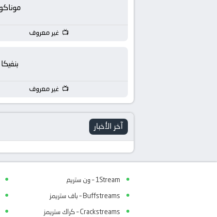
بث
موناكو
مباشر
غير معروف
جوال
بنفيكا
kora
غير معروف
live
آخر الأخبار
1Stream – ون ستريم
Buffstreams – باف ستريمز
Crackstreams – كراك ستريمز