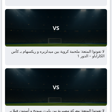
VS
لا تفوتوا المتعة: ملحمة كروية بين ميدلزبره و ريكسهام بـ كأس
الكاراباو – الدور 1
VS
لا تفوتوا المتعة: معركة مصيرية بين بايرن ميونخ و أستون فيلا بـ