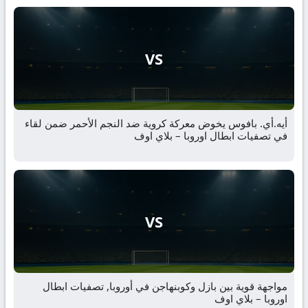
VS
أيه.أي. بافوس يخوض معركة كروية ضد النجم الأحمر ضمن لقاء
في تصفيات ابطال اوروبا – بلاي اوف
VS
مواجهة قوية بين بازل وكوبنهاجن في أوروبا, تصفيات ابطال
اوروبا – بلاي اوف