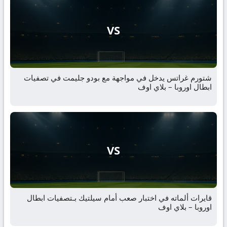
VS
شتورم غراتس يدخل في مواجهة مع بودو جليمت في تصفيات
ابطال اوروبا – بلاي اوف
VS
قايرات ألماته في اختبار صعب أمام سيلتيك بـتصفيات ابطال
اوروبا – بلاي اوف