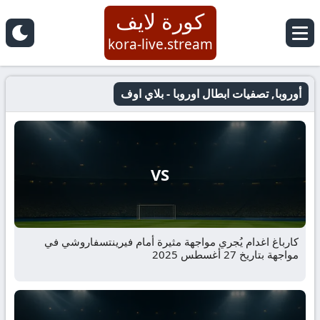
كورة لايف
kora-live.stream
أوروبا, تصفيات ابطال اوروبا - بلاي اوف
VS
كارباغ اغدام يُجري مواجهة مثيرة أمام فيرينتسفاروشي في
مواجهة بتاريخ 27 أغسطس 2025