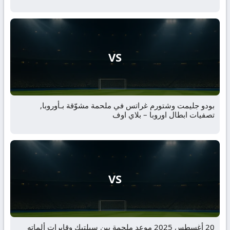
VS
بودو جليمت وشتورم غراتس في ملحمة مشوّقة بـأوروبا,
تصفيات ابطال اوروبا – بلاي اوف
VS
20 أغسطس 2025 موعد ملحمة بين سيلتيك وقايرات ألماته